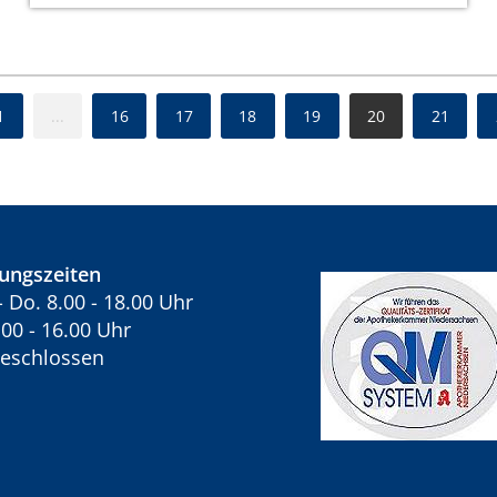
1
...
16
17
18
19
20
21
ungszeiten
- Do. 8.00 - 18.00 Uhr
8.00 - 16.00 Uhr
geschlossen