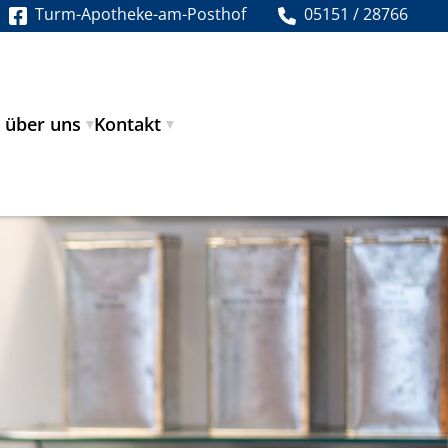
Turm-Apotheke-am-Posthof
05151 / 28766
 über uns
Kontakt