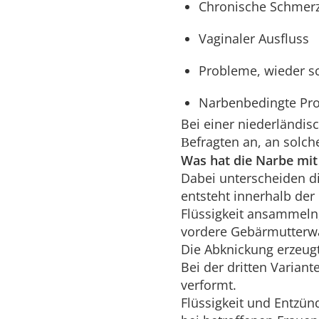
Chronische Schmer
Vaginaler Ausfluss
Probleme, wieder s
Narbenbedingte Pro
Bei einer niederländis
efragten an, an solc
B
Was hat die Narbe mi
Dabei unterscheiden d
entsteht innerhalb der
Flüssigkeit ansammeln,
vordere Gebärmutterwa
Die Abknickung erzeug
Bei der dritten Varia
verformt.
Flüssigkeit und Entzün