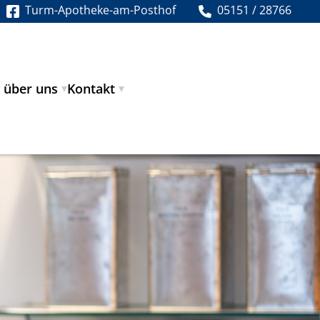
Turm-Apotheke-am-Posthof
05151 / 28766
 über uns
Kontakt