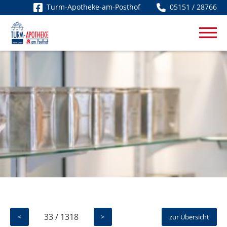
Turm-Apotheke-am-Posthof
05151 / 28766
33 / 1318
<
>
zur Übersicht