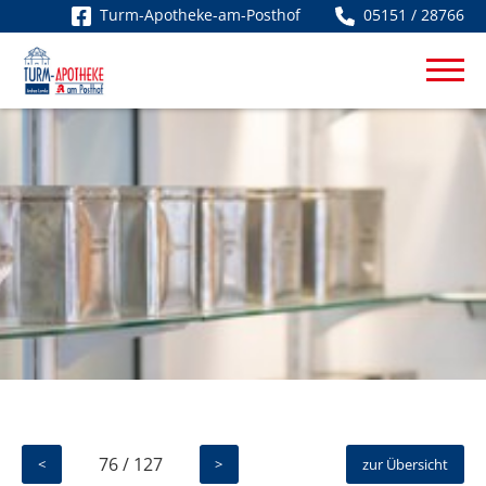
Turm-Apotheke-am-Posthof
05151 / 28766
76 / 127
<
>
zur Übersicht