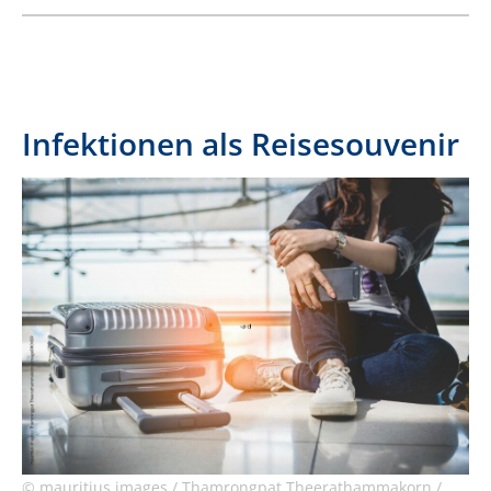
Infektionen als Reisesouvenir
© mauritius images / Thamrongpat Theerathammakorn /