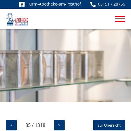
Turm-Apotheke-am-Posthof
05151 / 28766
85 / 1318
<
>
zur Übersicht