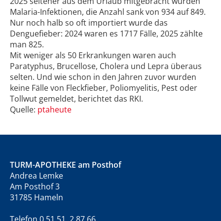
2025 seltener aus dem Urlaub mitgebracht wurden
Malaria-Infektionen, die Anzahl sank von 934 auf 849.
Nur noch halb so oft importiert wurde das
Denguefieber: 2024 waren es 1717 Fälle, 2025 zählte
man 825.
Mit weniger als 50 Erkrankungen waren auch
Paratyphus, Brucellose, Cholera und Lepra überaus
selten. Und wie schon in den Jahren zuvor wurden
keine Fälle von Fleckfieber, Poliomyelitis, Pest oder
Tollwut gemeldet, berichtet das RKI.
Quelle:
ptaheute
TURM-APOTHEKE am Posthof
Andrea Lemke
Am Posthof 3
31785 Hameln
Telefon 0 51 51 2 87 66